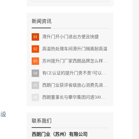
新闻资讯
滑升门开小门进出方便且快捷
01
高温热处理车间滑升门隔离耐高温
02
苏州提升门厂家西朗品牌怎么样?用户的真实反馈
03
有CE认证的提升门贵不贵?可以直接出口国外吗?
04
西朗门业获评省级放心消费先进示范单位
05
西朗董事长与攀华集团问道500强的发展之路
06
础设
联系我们
西朗门业（苏州）有限公司