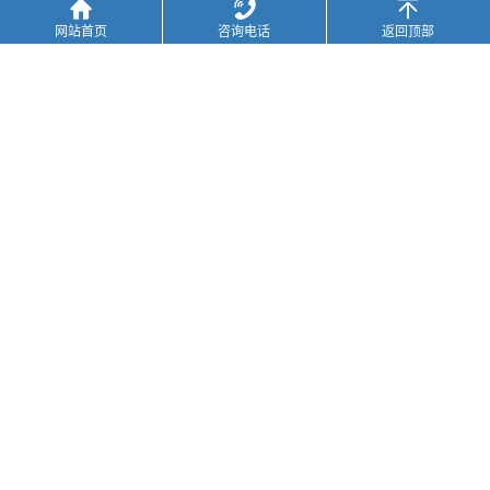
网站首页
咨询电话
返回顶部
联系我们
全国服务热线
17715395571
联系人：彭经理
电话：17715395571（微信同）
邮箱：17715395571@163.com
地址:
江苏省苏州市吴中区木渎镇走马塘路59号