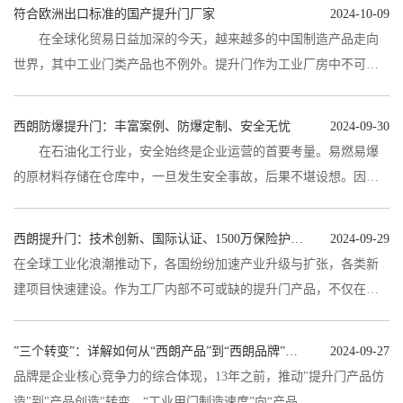
符合欧洲出口标准的国产提升门厂家
2024-10-09
在全球化贸易日益加深的今天，越来越多的中国制造产品走向
世界，其中工业门类产品也不例外。提升门作为工业厂房中不可或
缺的一部分，也开始大量出口欧洲，一...
西朗防爆提升门：丰富案例、防爆定制、安全无忧
2024-09-30
在石油化工行业，安全始终是企业运营的首要考量。易燃易爆
的原材料存储在仓库中，一旦发生安全事故，后果不堪设想。因
此，选择一款合适的防爆门系统对于保障...
西朗提升门：技术创新、国际认证、1500万保险护航、优质之选
2024-09-29
在全球工业化浪潮推动下，各国纷纷加速产业升级与扩张，各类新
建项目快速建设。作为工厂内部不可或缺的提升门产品，不仅在国
内市场广受欢迎，更逐渐成为国...
”三个转变”：详解如何从“西朗产品”到“西朗品牌”的发展之路
2024-09-27
品牌是企业核心竞争力的综合体现，13年之前，推动"提升门产品仿
造"到"产品创造"转变、“工业用门制造速度”向“产品...