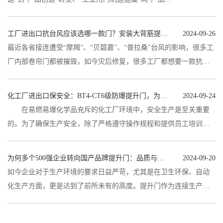
工厂进出口抗台风应该选哪一款门？安装大背筋提升门轻松抗风12级
2024-09-26
最近各省接连遭受“摩羯”、“贝碧嘉”、“普拉桑”台风的影响，很多工
厂内部卷帘门都被摧毁，如今灾后修复，很多工厂都想要一款抗风
性能好的工业用门产品...
化工厂进出口保安全：BT4-CT6级防爆提升门，为您工厂保驾护航
2024-09-24
在易燃易爆化学品充斥的化工厂环境中，安全生产是至关重要
的。为了确保生产安全，除了严格遵守操作规程和提供员工培训
外，工厂的设备设施也必须符合严格的安...
为何多个500强企业转向国产品牌提升门：品质与服务的双重胜利
2024-09-20
如今企业对于生产环境的要求日益严苛，尤其是在卫生环保、自动
化生产方面，更是达到了前所未有的高度。提升门作为连接生产区
域与外部环境的关键设备，其性...