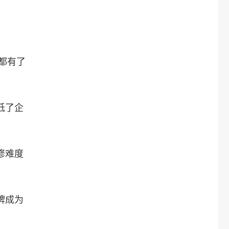
都有了
低了企
修难度
牌成为