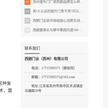
苏州提升门厂家西朗品牌怎么样?用户的真实反馈
03
有CE认证的提升门贵不贵?可以直接出口国外吗?
04
西朗门业获评省级放心消费先进示范单位
05
西朗董事长与攀华集团问道500强的发展之路
06
联系我们
西朗门业（苏州）有限公司
电话：17715395571（微信同）
邮箱：17715395571@163.com
这种复
地址:
江苏省苏州市吴中区木渎镇走
术，需
马塘路59号