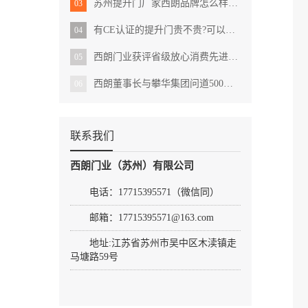
苏州提升门厂家西朗品牌怎么样?用户的真实反馈
03
有CE认证的提升门贵不贵?可以直接出口国外吗?
04
西朗门业获评省级放心消费先进示范单位
05
西朗董事长与攀华集团问道500强的发展之路
06
联系我们
西朗门业（苏州）有限公司
电话：17715395571（微信同）
邮箱：17715395571@163.com
地址:
江苏省苏州市吴中区木渎镇走
马塘路59号