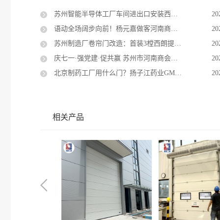
苏州智能半导体工厂车间进出口安装西朗品牌提升门实地落地案例
20
语动全场阔步向前！杨元嘉做客河南商会端午沙龙，解锁商业演讲破局之道
20
苏州制造厂卷帘门改造：首装3樘西朗提升门获认可，整厂旧卷帘门全部替换
20
庆七一·强党建·促共赢 苏州市河南商会联合西朗门业党支部开展主题党日活动
20
北京制药工厂用什么门？扬子江药业GMP洁净车间进出门指定西朗提升门
20
相关产品