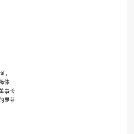
认证，
障体
董事长
的显著