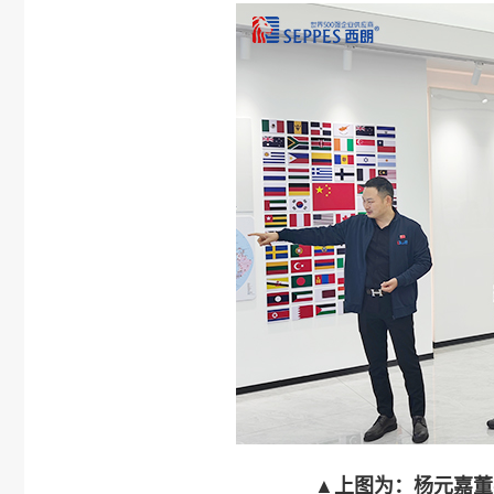
▲上图为：杨元嘉董