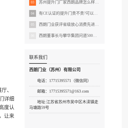
苏州提升门厂家西朗品牌怎么样?用户的真实反馈
03
有CE认证的提升门贵不贵?可以直接出口国外吗?
04
西朗门业获评省级放心消费先进示范单位
05
西朗董事长与攀华集团问道500强的发展之路
06
联系我们
西朗门业（苏州）有限公司
电话：17715395571（微信同）
展厅、
邮箱：17715395571@163.com
们详细
地址:
江苏省苏州市吴中区木渎镇走
高度认
马塘路59号
，让来