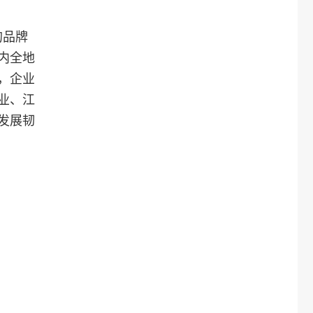
的品牌
内全地
，企业
业、江
发展韧