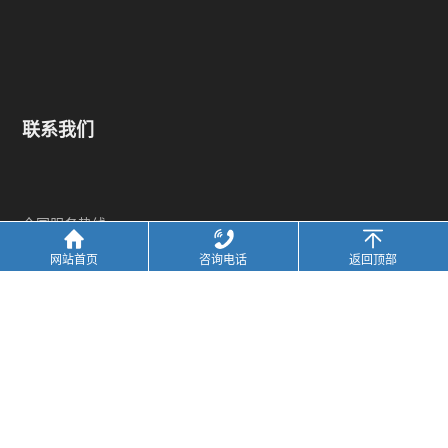
联系我们
全国服务热线
17715395571
网站首页
咨询电话
返回顶部
联系人：彭经理
电话：17715395571（微信同）
邮箱：17715395571@163.com
地址:
江苏省苏州市吴中区木渎镇走马塘路59号