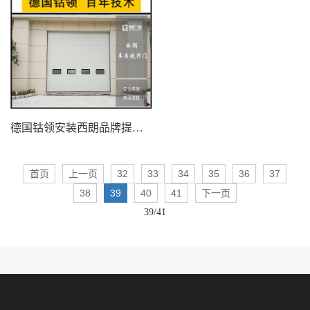
德国钴领安装西朗品牌提升门
首页
上一页
32
33
34
35
36
37
38
39
40
41
下一页
39/41